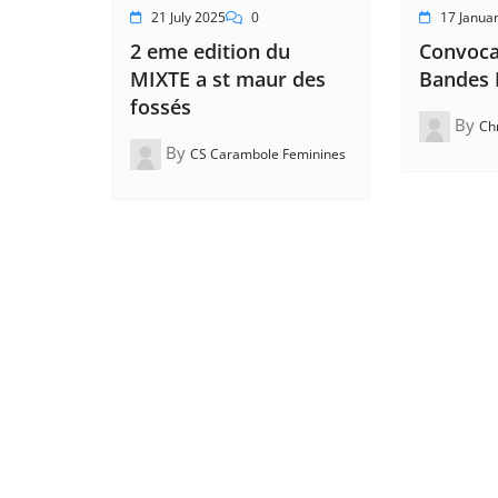
21 July 2025
0
17 Janua
2 eme edition du
Convocat
MIXTE a st maur des
Bandes
fossés
By
Ch
By
CS Carambole Feminines