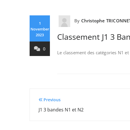
By
Christophe TRICONNE
1
November
Classement J1 3 Ba
2023
0
Le classement des catégories N1 et 
Post
Previous
navigation
J1 3 bandes N1 et N2