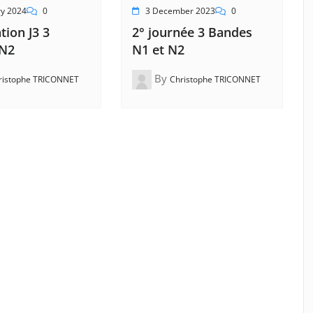
ry 2024
0
3 December 2023
0
ion J3 3
2° journée 3 Bandes
 N2
N1 et N2
By
ristophe TRICONNET
Christophe TRICONNET