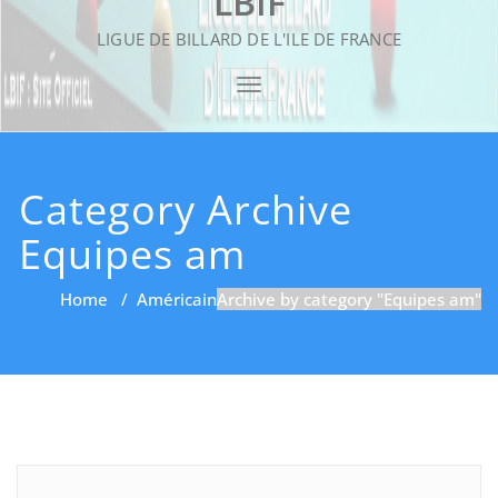
LBIF
LIGUE DE BILLARD DE L'ILE DE FRANCE
TOGGLE NAVIGATION
Category Archive
Equipes am
Home
/
Américain
Archive by category "Equipes am"