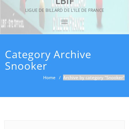
LBIF
LIGUE DE BILLARD DE L'ILE DE FRANCE
TOGGLE NAVIGATION
Category Archive
Snooker
Home
/
Archive by category "Snooker"