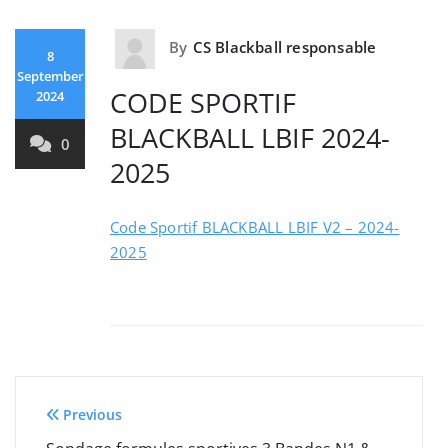
By
CS Blackball responsable
8
September
CODE SPORTIF
2024
BLACKBALL LBIF 2024-
0
2025
Code Sportif BLACKBALL LBIF V2 – 2024-
2025
Post
Previous